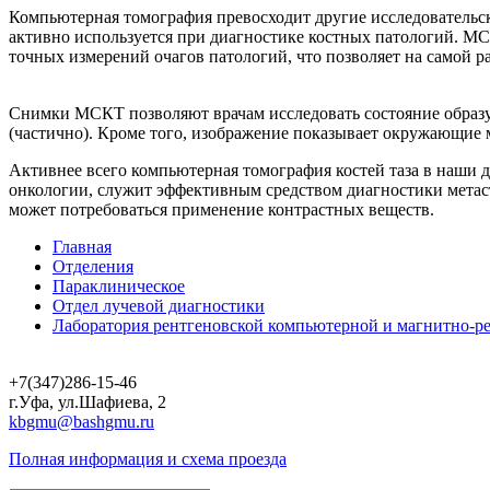
Компьютерная томография превосходит другие исследовательск
активно используется при диагностике костных патологий. М
точных измерений очагов патологий, что позволяет на самой 
Снимки МСКТ позволяют врачам исследовать состояние образу
(частично). Кроме того, изображение показывает окружающие м
Активнее всего компьютерная томография костей таза в наши 
онкологии, служит эффективным средством диагностики метас
может потребоваться применение контрастных веществ.
Главная
Отделения
Параклиническое
Отдел лучевой диагностики
Лаборатория рентгеновской компьютерной и магнитно-р
+7(347)286-15-46
г.Уфа, ул.Шафиева, 2
kbgmu@bashgmu.ru
Полная информация и схема проезда