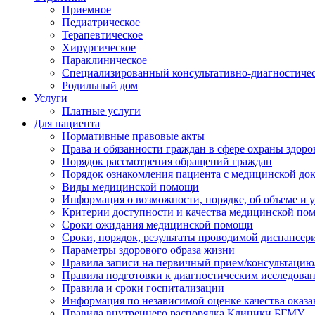
Приемное
Педиатрическое
Терапевтическое
Хирургическое
Параклиническое
Специализированный консультативно-диагностиче
Родильный дом
Услуги
Платные услуги
Для пациента
Нормативные правовые акты
Права и обязанности граждан в сфере охраны здоро
Порядок рассмотрения обращений граждан
Порядок ознакомления пациента с медицинской до
Виды медицинской помощи
Информация о возможности, порядке, об объеме и
Критерии доступности и качества медицинской по
Сроки ожидания медицинской помощи
Сроки, порядок, результаты проводимой диспансер
Параметры здорового образа жизни
Правила записи на первичный прием/консультацию
Правила подготовки к диагностическим исследова
Правила и сроки госпитализации
Информация по независимой оценке качества оказа
Правила внутреннего распорядка Клиники БГМУ