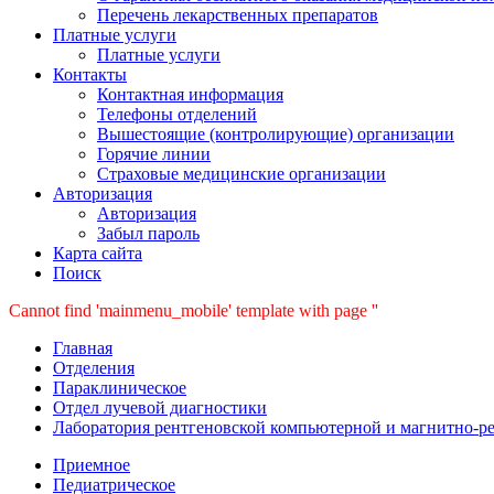
Перечень лекарственных препаратов
Платные услуги
Платные услуги
Контакты
Контактная информация
Телефоны отделений
Вышестоящие (контролирующие) организации
Горячие линии
Страховые медицинские организации
Авторизация
Авторизация
Забыл пароль
Карта сайта
Поиск
Cannot find 'mainmenu_mobile' template with page ''
Главная
Отделения
Параклиническое
Отдел лучевой диагностики
Лаборатория рентгеновской компьютерной и магнитно-р
Приемное
Педиатрическое