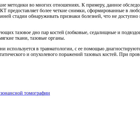
ие методики во многих отношениях. К примеру, данное обследо
СКТ предоставляет более четкие снимки, сформированные в люб
ранней стадии обнаруживать признаки болезней, что не доступн
ющих тазовое дно пар костей (лобковые, седалищные и подвздо
ягкие ткани, тазовые органы.
дни используется в травматологии, с ее помощью диагностируют
татического и опухолевого поражений тазовых костей. При про
езонансной томографии