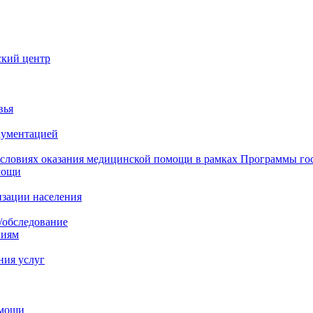
ский центр
вья
кументацией
 условиях оказания медицинской помощи в рамках Программы го
мощи
изации населения
/обследование
ниям
ния услуг
омощи