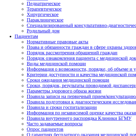
Педиатрическое
Терапевтическое
Хирургическое
Параклиническое
Специализированный консультативно-диагностиче
Родильный дом
Пациентам
Нормативные правовые акты
Права и обязанности граждан в сфере охраны здоро
Порядок рассмотрения обращений граждан
Порядок ознакомления пациента с медицинской до
Виды медицинской помощи
Информация о возможности, порядке, об объеме и
Критерии доступности и качества медицинской по
Сроки ожидания медицинской помощи
Сроки, порядок, результаты проводимой диспансер
Параметры здорового образа жизни
Правила записи на первичный прием/консультацию
Правила подготовки к диагностическим исследова
Правила и сроки госпитализации
Информация по независимой оценке качества оказа
Правила внутреннего распорядка Клиники БГМУ
Часто задаваемые вопросы
Опрос пациентов
О гарантиях бесплатного оказания медицинской п