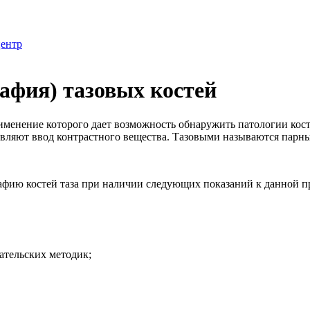
центр
фия) тазовых костей
менение которого дает возможность обнаружить патологии кост
ствляют ввод контрастного вещества. Тазовыми называются парн
афию костей таза при наличии следующих показаний к данной п
ательских методик;