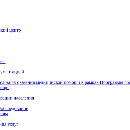
ский центр
вья
кументацией
 условиях оказания медицинской помощи в рамках Программы го
мощи
изации населения
/обследование
ниям
ния услуг