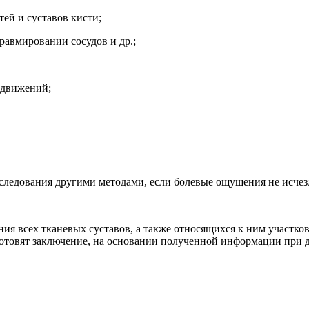
тей и суставов кисти;
авмировании сосудов и др.;
 движений;
бследования другими методами, если болевые ощущения не исчез
ия всех тканевых суставов, а также относящихся к ним участко
товят заключение, на основании полученной информации при д