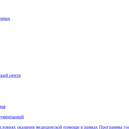
анных
ский центр
вья
кументацией
 условиях оказания медицинской помощи в рамках Программы го