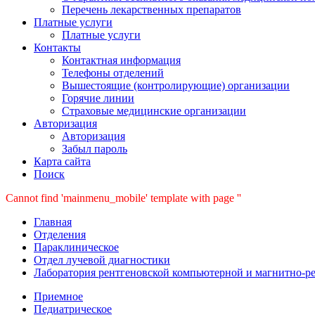
Перечень лекарственных препаратов
Платные услуги
Платные услуги
Контакты
Контактная информация
Телефоны отделений
Вышестоящие (контролирующие) организации
Горячие линии
Страховые медицинские организации
Авторизация
Авторизация
Забыл пароль
Карта сайта
Поиск
Cannot find 'mainmenu_mobile' template with page ''
Главная
Отделения
Параклиническое
Отдел лучевой диагностики
Лаборатория рентгеновской компьютерной и магнитно-р
Приемное
Педиатрическое