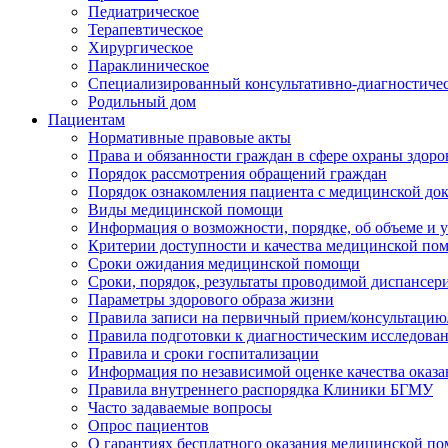
Педиатрическое
Терапевтическое
Хирургическое
Параклиническое
Специализированный консультативно-диагностиче
Родильный дом
Пациентам
Нормативные правовые акты
Права и обязанности граждан в сфере охраны здоро
Порядок рассмотрения обращений граждан
Порядок ознакомления пациента с медицинской до
Виды медицинской помощи
Информация о возможности, порядке, об объеме и
Критерии доступности и качества медицинской по
Сроки ожидания медицинской помощи
Сроки, порядок, результаты проводимой диспансер
Параметры здорового образа жизни
Правила записи на первичный прием/консультацию
Правила подготовки к диагностическим исследова
Правила и сроки госпитализации
Информация по независимой оценке качества оказа
Правила внутреннего распорядка Клиники БГМУ
Часто задаваемые вопросы
Опрос пациентов
О гарантиях бесплатного оказания медицинской п