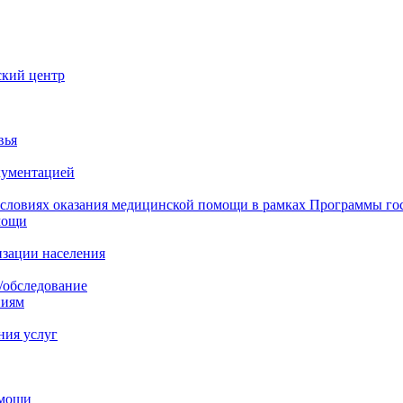
ский центр
вья
кументацией
 условиях оказания медицинской помощи в рамках Программы го
мощи
изации населения
/обследование
ниям
ния услуг
омощи