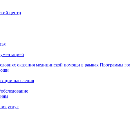
ский центр
вья
кументацией
 условиях оказания медицинской помощи в рамках Программы го
мощи
изации населения
/обследование
ниям
ния услуг