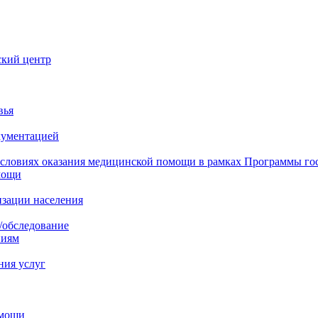
ский центр
вья
кументацией
 условиях оказания медицинской помощи в рамках Программы го
мощи
изации населения
/обследование
ниям
ния услуг
омощи