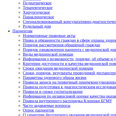
Педиатрическое
Терапевтическое
Хирургическое
Параклиническое
Специализированный консультативно-диагностиче
Родильный дом
Пациентам
Нормативные правовые акты
Права и обязанности граждан в сфере охраны здоро
Порядок рассмотрения обращений граждан
Порядок ознакомления пациента с медицинской до
Виды медицинской помощи
Информация о возможности, порядке, об объеме и
Критерии доступности и качества медицинской по
Сроки ожидания медицинской помощи
Сроки, порядок, результаты проводимой диспансер
Параметры здорового образа жизни
Правила записи на первичный прием/консультацию
Правила подготовки к диагностическим исследова
Правила и сроки госпитализации
Информация по независимой оценке качества оказа
Правила внутреннего распорядка Клиники БГМУ
Часто задаваемые вопросы
Опрос пациентов
О гарантиях бесплатного оказания медицинской п