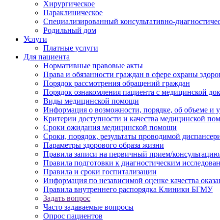
Хирургическое
Параклиническое
Специализированный консультативно-диагностиче
Родильный дом
Услуги
Платные услуги
Для пациента
Нормативные правовые акты
Права и обязанности граждан в сфере охраны здоро
Порядок рассмотрения обращений граждан
Порядок ознакомления пациента с медицинской до
Виды медицинской помощи
Информация о возможности, порядке, об объеме и
Критерии доступности и качества медицинской по
Сроки ожидания медицинской помощи
Сроки, порядок, результаты проводимой диспансер
Параметры здорового образа жизни
Правила записи на первичный прием/консультацию
Правила подготовки к диагностическим исследова
Правила и сроки госпитализации
Информация по независимой оценке качества оказа
Правила внутреннего распорядка Клиники БГМУ
Задать вопрос
Часто задаваемые вопросы
Опрос пациентов