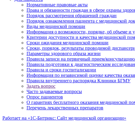
Нормативные правовые акты
Права и обязанности граждан в сфере охраны здоро
Порядок рассмотрения обращений граждан
Порядок ознакомления пациента с медицинской до
Виды медицинской помощи
Информация о возможности, порядке, об объеме и
Критерии доступности и качества медицинской по
Сроки ожидания медицинской помощи
Сроки, порядок, результаты проводимой диспансер
Параметры здорового образа жизни
Правила записи на первичный прием/консультацию
Правила подготовки к диагностическим исследова
Правила и сроки госпитализации
Информация по независимой оценке качества оказа
Правила внутреннего распорядка Клиники БГМУ
Задать вопрос
Часто задаваемые вопросы
Опрос пациентов
О гарантиях бесплатного оказания медицинской п
Перечень лекарственных препаратов
Работает на «1С-Битрикс: Сайт медицинской организации»