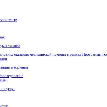
ский центр
вья
кументацией
 условиях оказания медицинской помощи в рамках Программы го
мощи
изации населения
/обследование
ниям
ния услуг
омощи