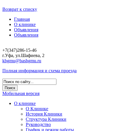
Возврат к списку
Главная
О клинике
Объявления
Объявления
+7(347)286-15-46
г.Уфа, ул.Шафиева, 2
kbgmu@bashgmu.ru
Полная информация и схема проезда
Мобильная версия
О клинике
О Клинике
История Клиники
Структура Клиники
Руководство
График и режим работы