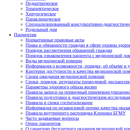
Педиатрическое
Терапевтическое
Хирургическое
Параклиническое
Специализированный консультативно-диагностиче
Родильный дом
Пациентам
Нормативные правовые акты
Права и обязанности граждан в сфере охраны здоро
Порядок рассмотрения обращений граждан
Порядок ознакомления пациента с медицинской до
Виды медицинской помощи
Информация о возможности, порядке, об объеме и
Критерии доступности и качества медицинской по
Сроки ожидания медицинской помощи
Сроки, порядок, результаты проводимой диспансер
Параметры здорового образа жизни
Правила записи на первичный прием/консультацию
Правила подготовки к диагностическим исследова
Правила и сроки госпитализации
Информация по независимой оценке качества оказа
Правила внутреннего распорядка Клиники БГМУ
Часто задаваемые вопросы
Опрос пациентов
О гарантиях бесплатного оказания медицинской п