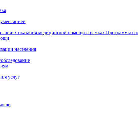
вья
кументацией
 условиях оказания медицинской помощи в рамках Программы го
мощи
изации населения
/обследование
ниям
ния услуг
омощи