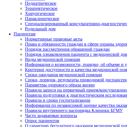
Педиатрическое
Терапевтическое
Хирургическое
Параклиническое
Специализированный консультативно-диагностиче
Родильный дом
Пациентам
Нормативные правовые акты
Права и обязанности граждан в сфере охраны здоро
Порядок рассмотрения обращений граждан
Порядок ознакомления пациента с медицинской до
Виды медицинской помощи
Информация о возможности, порядке, об объеме и
Критерии доступности и качества медицинской по
Сроки ожидания медицинской помощи
Сроки, порядок, результаты проводимой диспансер
Параметры здорового образа жизни
Правила записи на первичный прием/консультацию
Правила подготовки к диагностическим исследова
Правила и сроки госпитализации
Информация по независимой оценке качества оказа
Правила внутреннего распорядка Клиники БГМУ
Часто задаваемые вопросы
Опрос пациентов
О гарантиях бесплатного оказания медицинской п