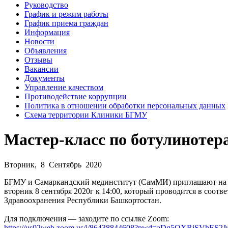
Руководство
График и режим работы
График приема граждан
Информация
Новости
Объявления
Отзывы
Вакансии
Документы
Управление качеством
Противодействие коррупции
Политика в отношении обработки персональных данных
Схема территории Клиники БГМУ
Мастер-класс по ботулинотер
Вторник, 8 Сентябрь 2020
БГМУ и Самаркандский мединститут (СамМИ) приглашают на оч
вторник 8 сентября 2020г к 14:00, который проводится в соо
Здравоохранения Республики Башкортостан.
Для подключения — заходите по ссылке Zoom:
https://us02web.zoom.us/j/86438844608?pwd=aDg5OXRjSVhES2