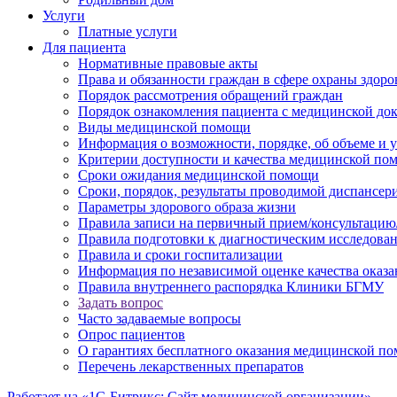
Услуги
Платные услуги
Для пациента
Нормативные правовые акты
Права и обязанности граждан в сфере охраны здоро
Порядок рассмотрения обращений граждан
Порядок ознакомления пациента с медицинской до
Виды медицинской помощи
Информация о возможности, порядке, об объеме и
Критерии доступности и качества медицинской по
Сроки ожидания медицинской помощи
Сроки, порядок, результаты проводимой диспансер
Параметры здорового образа жизни
Правила записи на первичный прием/консультацию
Правила подготовки к диагностическим исследова
Правила и сроки госпитализации
Информация по независимой оценке качества оказа
Правила внутреннего распорядка Клиники БГМУ
Задать вопрос
Часто задаваемые вопросы
Опрос пациентов
О гарантиях бесплатного оказания медицинской п
Перечень лекарственных препаратов
Работает на «1С-Битрикс: Сайт медицинской организации»