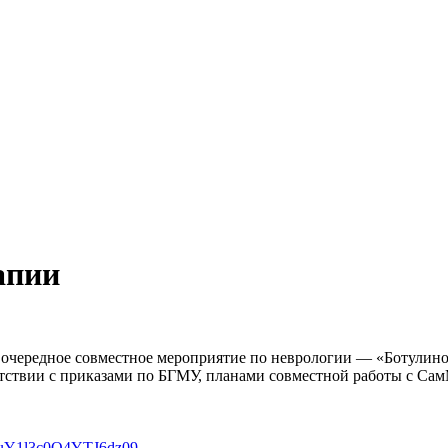
апии
ередное совместное мероприятие по неврологии — «Ботулиноте
тветствии с приказами по БГМУ, планами совместной работы с 
JuY1l3c0Q4YTJ6dz09