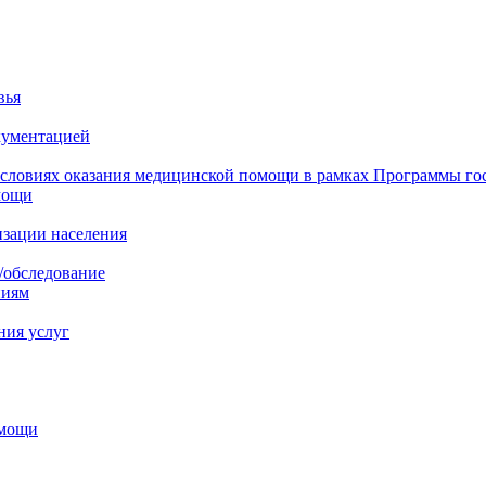
вья
кументацией
 условиях оказания медицинской помощи в рамках Программы го
мощи
изации населения
/обследование
ниям
ния услуг
омощи