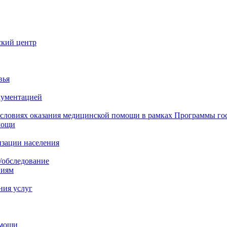
ский центр
вья
кументацией
 условиях оказания медицинской помощи в рамках Программы го
мощи
изации населения
/обследование
ниям
ния услуг
омощи