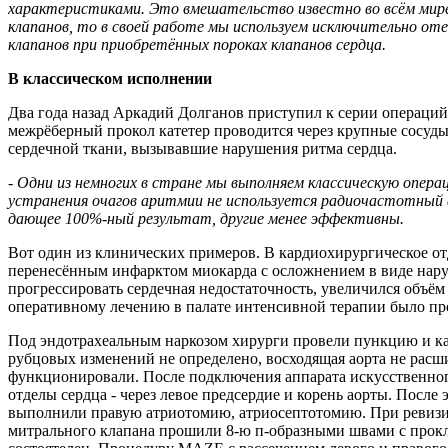
характеристиками. Это вмешательство известно во всём мире
клапанов, то в своей работе мы используем исключительно оте
клапанов при приобретённых пороках клапанов сердца.
В классическом исполнении
Два года назад Аркадий Долганов приступил к серии операций
межрёберный прокол катетер проводится через крупные сосуды
сердечной ткани, вызывавшие нарушения ритма сердца.
- Одни из немногих в стране мы выполняем классическую опера
устранения очагов аритмии не используется радиочастотный 
дающее 100%-ный результат, другие менее эффективны.
Вот один из клинических примеров. В кардиохирургическое от
перенесённым инфарктом миокарда с осложнением в виде наруш
прогрессировать сердечная недостаточность, увеличился объём
оперативному лечению в палате интенсивной терапии было про
Под эндотрахеальным наркозом хирурги провели пункцию и кат
рубцовых изменений не определено, восходящая аорта не расши
функционировали. После подключения аппарата искусственног
отделы сердца - через левое предсердие и корень аорты. Посл
выполнили правую атриотомию, атриосептотомию. При ревизии 
митрального клапана прошили 8-ю п-образными швами с прок