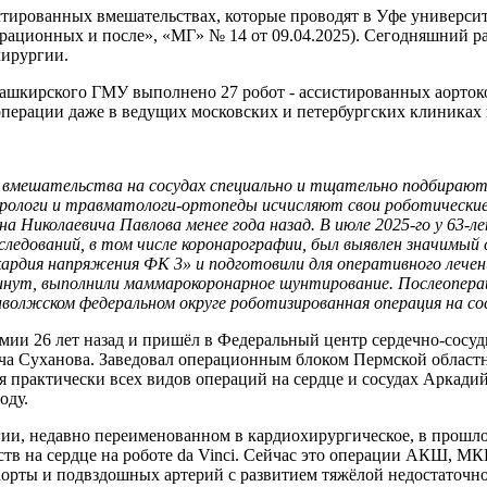
истированных вмешательствах, которые проводят в Уфе универси
ерационных и после», «МГ» № 14 от 09.04.2025). Сегодняшний р
хирургии.
ашкирского ГМУ выполнено 27 робот - ассистированных аорток
перации даже в ведущих московских и петербургских клиниках
о вмешательства на сосудах специально и тщательно подбирают
урологи и травматологи-ортопеды исчисляют свои роботические
 Николаевича Павлова менее года назад. В июле 2025-го у 63-л
исследований, в том числе коронарографии, был выявлен значим
дия напряжения ФК 3» и подготовили для оперативного лечения.
минут, выполнили маммарокоронарное шунтирование. Послеопера
волжском федеральном округе роботизированная операция на сос
ии 26 лет назад и пришёл в Федеральный центр сердечно-сосуди
ча Суханова. Заведовал операционным блоком Пермской област
 практически всех видов операций на сердце и сосудах Аркадий
оду.
ии, недавно переименованном в кардиохирургическое, в прошлом
в на сердце на роботе da Vinci. Сейчас это операции АКШ, МК
аорты и подвздошных артерий с развитием тяжёлой недостаточн