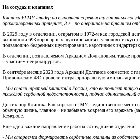
На сосудах и клапанах
Клиника БГМУ - лидер по выполнению реконструктивных сосуд
брахиоцефальных артериях, 3-е - по операциям на брюшном отд
В 2025 году в отделении, открытом в 1972-м как городской 
выполнили 693 коронарных шунтирования в условиях искусств
подвздошно-бедренных шунтирования, каротидных эндартерэкто
В отделении, возглавляемом Аркадием Долгановым, также пров
с участием нейрохирургов.
В сентябре месяце 2023 года Аркадий Долганов совместно с 
Приволжском ФО провели интракорпоральную имплантацию иск
- Мы стали третьей клиникой в России, кто выполняет такую 
тяжёлой сердечной недостаточности, подчас единственный вх
До сих пор Клиника Башкирского ГМУ – единственное место в
обычную жизнь, главное – не забывать вовремя его заряжать (з
Кемерове.
Ещё одно важное направление работы сотрудников отделения –
- Мы стараемся формировать сердечные клапаны из собственн