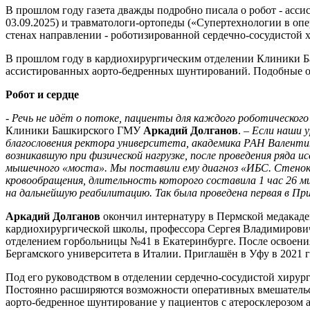
В прошлом году газета дважды подробно писала о робот - асс
03.09.2025) и травматологи-ортопеды («Супертехнологии в оп
стенах направлении - роботизированной сердечно-сосудистой 
В прошлом году в кардиохирургическим отделении Клиники Б
ассистированных аорто-бедренных шунтирований. Подобные о
Робот и сердце
- Речь не идёт о потоке, пациенты для каждого роботическог
Клиники Башкирского ГМУ
Аркадий Долганов
.
– Если наши 
благословения ректора университета, академика РАН Валентина
возникавшую при физической нагрузке, после проведения ряда 
мышечного «моста». Мы поставили ему диагноз «ИБС. Стенокар
кровообращения, длительность которого составила 1 час 26 
на дальнейшую реабилитацию. Так была проведена первая в При
Аркадий Долганов
окончил интернатуру в Пермской медакадем
кардиохирургической школы, профессора Сергея Владимирови
отделением горбольницы №41 в Екатеринбурге. После освоения
Бергамского университета в Италии. Приглашён в Уфу в 2021 г
Под его руководством в отделении сердечно-сосудистой хирург
Постоянно расширяются возможности оперативных вмешательст
аорто-бедренное шунтирование у пациентов с атеросклерозом 