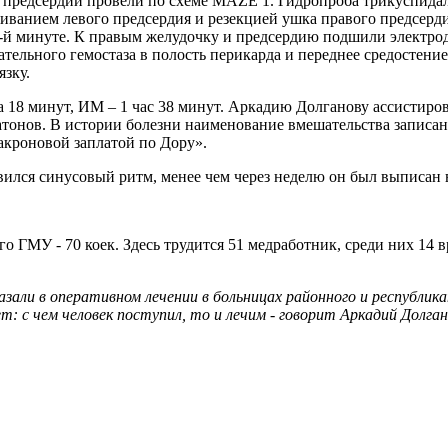
 предсердий провели по схеме MAZE 1. Гидропроба трикуспидаль
анием левого предсердия и резекцией ушка правого предсердия
1-й минуте. К правым желудочку и предсердию подшили электр
ельного гемостаза в полость перикарда и переднее средостени
зку.
а 18 минут, ИМ – 1 час 38 минут. Аркадию Долганову ассистиро
онов. В истории болезни наименование вмешательства записан
кроновой заплатой по Дору».
вился синусовый ритм, менее чем через неделю он был выписан 
 ГМУ - 70 коек. Здесь трудится 51 медработник, среди них 14 
али в оперативном лечении в больницах районного и республика
: с чем человек поступил, то и лечим - говорит Аркадий Долга