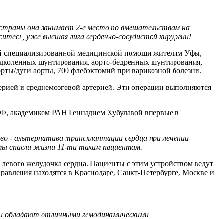
 страны она занимает 2-е место по вмешательствам на
ситесь, уже высшая лига сердечно-сосудистой хирургии!
ной специализированной медицинской помощи жителям Уфы,
одколенных шунтирования, аорто-бедренных шунтирования,
рты/дуги аорты, 700 флебэктомий при варикозной болезни.
ерией и среднемозговой артерией. Эти операции выполняются
 РФ, академиком РАН Геннадием Хубулавой впервые в
тво - альтернатива трансплантации сердца при лечении
 мы спасли жизни 11-ти таким пациентам.
левого желудочка сердца. Пациенты с этим устройством ведут
аправления находятся в Краснодаре, Санкт-Петербурге, Москве и
 Они обладают отличными гемодинамическими