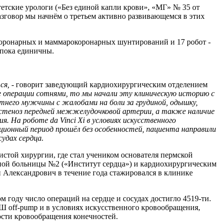
тетские урологи («Без единой капли крови», «МГ» № 35 от
азговор мы начнём о третьем активно развивающемся в этих
оронарных и маммарокоронарных шунтирований и 17 робот -
 пока единичны.
ся,
- говорит заведующий кардиохирургическим отделением
 операции сотнями, то мы начали эту клиническую историю с
етнего мужчины с жалобами на боли за грудиной, одышку,
ый стеноз передней межжелудочковой артерии, а также наличие
 На роботе da Vinci Xi в условиях искусственного
ционный период прошёл без особенностей, пациента направили
удах сердца.
стой хирургии, где стал учеником основателя пермской
ной больницы №2 («Институт сердца») и кардиохирургическим
 Александрович в течение года стажировался в клинике
 году число операций на сердце и сосудах достигло 4519-ти.
Ш оff-pump и в условиях искусственного кровообращения,
ости кровообращения конечностей.