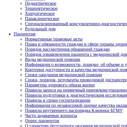
Педиатрическое
Терапевтическое
Хирургическое
Параклиническое
Специализированный консультативно-диагностиче
Родильный дом
Пациентам
Нормативные правовые акты
Права и обязанности граждан в сфере охраны здоро
Порядок рассмотрения обращений граждан
Порядок ознакомления пациента с медицинской до
Виды медицинской помощи
Информация о возможности, порядке, об объеме и
Критерии доступности и качества медицинской по
Сроки ожидания медицинской помощи
Сроки, порядок, результаты проводимой диспансер
Параметры здорового образа жизни
Правила записи на первичный прием/консультацию
Правила подготовки к диагностическим исследова
Правила и сроки госпитализации
Информация по независимой оценке качества оказа
Правила внутреннего распорядка Клиники БГМУ
Часто задаваемые вопросы
Опрос пациентов
О гарантиях бесплатного оказания медицинской п