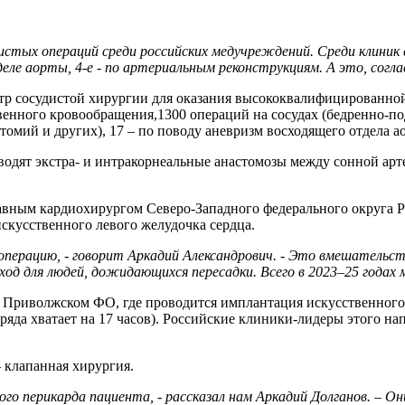
истых операций среди российских медучреждений. Среди клиник
еле аорты, 4-е - по артериальным реконструкциям. А это, согла
центр сосудистой хирургии для оказания высококвалифицирован
енного кровообращения,1300 операций на сосудах (бедренно-п
мий и других), 17 – по поводу аневризм восходящего отдела ао
одят экстра- и интракорнеальные анастомозы между сонной арт
главным кардиохирургом Северо-Западного федерального округа
усственного левого желудочка сердца.
операцию, - говорит Аркадий Александрович. - Это вмешательс
од для людей, дожидающихся пересадки. Всего в 2023–25 годах
 Приволжском ФО, где проводится имплантация искусственного 
аряда хватает на 17 часов). Российские клиники-лидеры этого н
 клапанная хирургия.
ого перикарда пациента, - рассказал нам Аркадий Долганов. –