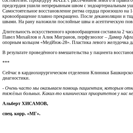
состоятелен. Процедуру MAZE с рассечением левого и правого
предсердия ушили непрерывным швом с эндоартериальным ушив
Самостоятельное восстановление ритма сердца произошло на 
кровообращение плавно прекращено. После деканюляции и тщат
швами. На рану наложили послойные швы и асептическую повя
Длительность искусственного кровообращения составила 2 час
Павел Михайлов и Алик Мигранов, перфузиолог – Дамир Афлат
опорным кольцом «МедИнж-28». Пластика левого желудочка да
В результате проведённого вмешательства у пациента восстано
***
Сейчас в кардиохирургическом отделении Клиники Башкирского
диагностики.
- Очень часто мы оказываем помощь пациентам, которым отказ
тяжёлых больных. Каких-то клинических приоритетов у нас нет
Альберт ХИСАМОВ,
спец. корр. «МГ».