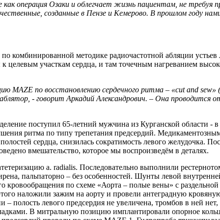
 как операция Озаки и облегчает жизнь пациентам, не требуя 
чественные, созданные в Пензе и Кемерово. В прошлом году нам
 по комбинированной методике радиочастотной абляции устьев л
 к целевым участкам сердца, и там точечным нагреванием высо
цию MAZE по восстановлению сердечного ритма – «cut and sew» (
аблятор, - говорит Аркадий Александрович. – Она проводится 
деление поступил 65-летний мужчина из Курганской области - в
ения ритма по типу трепетания предсердий. Медикаментозным л
 полостей сердца, снизилась сократимость левого желудочка. По
ведено вмешательство, которое мы воспроизведём в деталях.
етеризацию a. radialis. Последовательно выполнили рестерното
рена, пальпаторно – без особенностей. Шунты левой внутренней
о кровообращения по схеме «Аорта – полые вены» с раздельно
е этого наложили зажим на аорту и провели антеградную кровян
– полость левого предсердия не увеличена, тромбов в ней нет,
ладками. В митральную позицию имплантировали опорное кольц