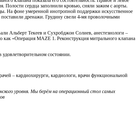
ного клапана показала его состоятельность. Правое и левое
. Полости сердца заполнили кровью, сняли зажим с аорты.
оды. На фоне умеренной инотропной поддержки искусственное
е поставили дренажи. Грудину свели 4-мя проволочными
вали Альберт Текеев и Сухробджон Солиев, анестезиологи –
о как «Операция MAZE 1. Реконструкция митрального клапана
в удовлетворительном состоянии.
врачей – кардиохирурги, кардиологи, врачи функциональной
нского уровня. Мы берём на операционный стол самых
нов