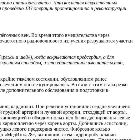
приёма антикоагулянтов. Что касается искусственных
и проведено 133 операции протезирования и реконструкции
ёгочных вен. Во время этого вмешательства через
кочастотного радиоволнового излучения разрушаются участки
«режь и шей»), когда вскрываются предсердия, а для
открытым способом, и это единственное вмешательство,
 крайне тяжёлом состоянии, обусловленном ранее
ечением оно не купировалось. В связи с этим стала резко
сле дополнительного обследования и подготовки к
мию, кардиолиз. При ревизии установили: сердце увеличено,
 грудной артерии и лучевой артерии, отходящей от аорты,
й канюляцией и обходом полых вен были дренированы левые
ую кардиоплегию через корень аорты. Добившись асистолии,
 ушко левого предсердия чистое. Фиброзное кольцо
о «МедИнж-28», выполнив затем гидропробу: клапан