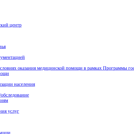
ский центр
вья
кументацией
 условиях оказания медицинской помощи в рамках Программы го
мощи
изации населения
/обследование
ниям
ния услуг
омощи