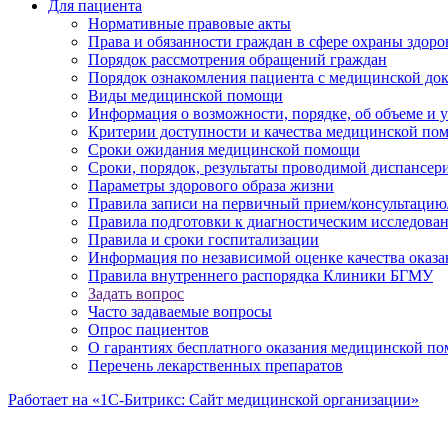
Для пациента
Нормативные правовые акты
Права и обязанности граждан в сфере охраны здоро
Порядок рассмотрения обращений граждан
Порядок ознакомления пациента с медицинской до
Виды медицинской помощи
Информация о возможности, порядке, об объеме и
Критерии доступности и качества медицинской по
Сроки ожидания медицинской помощи
Сроки, порядок, результаты проводимой диспансер
Параметры здорового образа жизни
Правила записи на первичный прием/консультацию
Правила подготовки к диагностическим исследова
Правила и сроки госпитализации
Информация по независимой оценке качества оказа
Правила внутреннего распорядка Клиники БГМУ
Задать вопрос
Часто задаваемые вопросы
Опрос пациентов
О гарантиях бесплатного оказания медицинской п
Перечень лекарственных препаратов
Работает на «1С-Битрикс: Сайт медицинской организации»