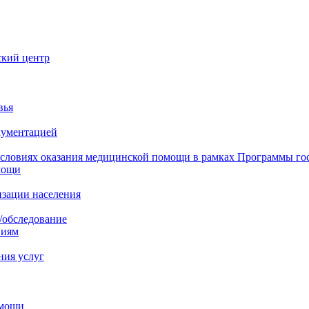
ский центр
вья
кументацией
 условиях оказания медицинской помощи в рамках Программы го
мощи
изации населения
/обследование
ниям
ния услуг
омощи