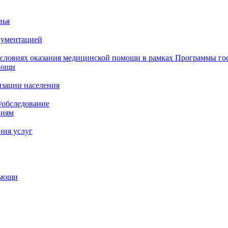
вья
кументацией
 условиях оказания медицинской помощи в рамках Программы го
мощи
изации населения
/обследование
ниям
ния услуг
омощи