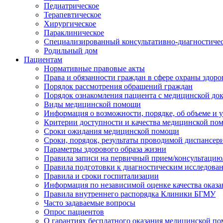
Педиатрическое
Терапевтическое
Хирургическое
Параклиническое
Специализированный консультативно-диагностиче
Родильный дом
Пациентам
Нормативные правовые акты
Права и обязанности граждан в сфере охраны здоро
Порядок рассмотрения обращений граждан
Порядок ознакомления пациента с медицинской до
Виды медицинской помощи
Информация о возможности, порядке, об объеме и
Критерии доступности и качества медицинской по
Сроки ожидания медицинской помощи
Сроки, порядок, результаты проводимой диспансер
Параметры здорового образа жизни
Правила записи на первичный прием/консультацию
Правила подготовки к диагностическим исследова
Правила и сроки госпитализации
Информация по независимой оценке качества оказа
Правила внутреннего распорядка Клиники БГМУ
Часто задаваемые вопросы
Опрос пациентов
О гарантиях бесплатного оказания медицинской п