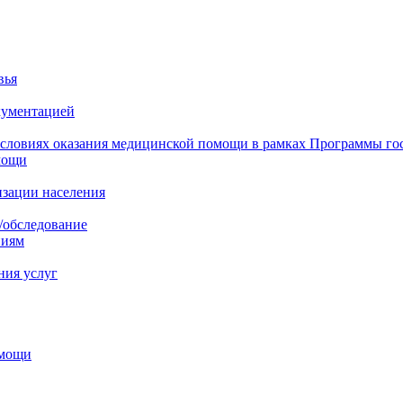
вья
кументацией
 условиях оказания медицинской помощи в рамках Программы го
мощи
изации населения
/обследование
ниям
ния услуг
омощи