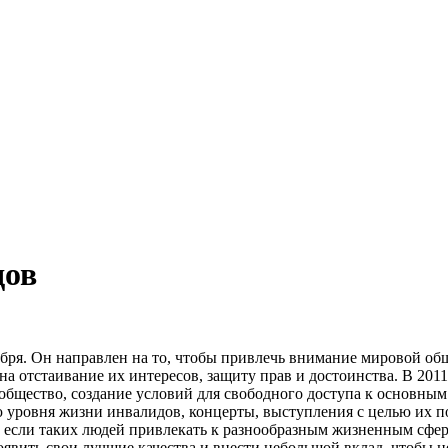
дов
бря. Он направлен на то, чтобы привлечь внимание мировой об
а отстаивание их интересов, защиту прав и достоинства. В 201
 общество, создание условий для свободного доступа к основн
уровня жизни инвалидов, концерты, выступления с целью их по
е, если таких людей привлекать к разнообразным жизненным сфер
роявить свои лучшие качества и внести небольшой вклад, чтобы