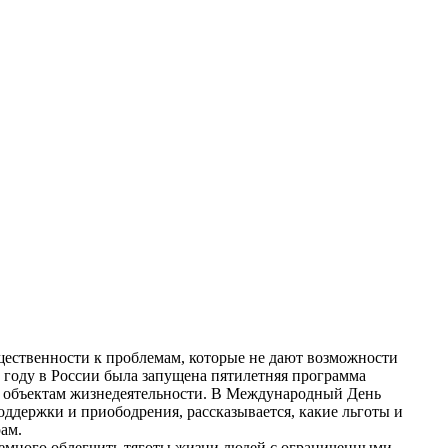
щественности к проблемам, которые не дают возможности
1 году в России была запущена пятилетняя программа
ым объектам жизнедеятельности. В Международный День
ддержки и приободрения, рассказывается, какие льготы и
ам.
 немного облегчить тяготы жизни людей с ограниченными