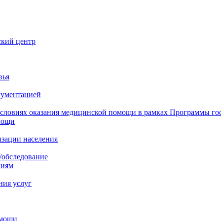
ский центр
вья
кументацией
 условиях оказания медицинской помощи в рамках Программы го
мощи
изации населения
/обследование
ниям
ния услуг
омощи