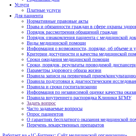
Услуги
Платные услуги
Для пациента
Нормативные правовые акты
Права и обязанности граждан в сфере охраны здоро
Порядок рассмотрения обращений граждан
Порядок ознакомления пациента с медицинской до
Виды медицинской помощи
Информация о возможности, порядке, об объеме и
Критерии доступности и качества медицинской по
Сроки ожидания медицинской помощи
Сроки, порядок, результаты проводимой диспансер
Параметры здорового образа жизни
Правила записи на первичный прием/консультацию
Правила подготовки к диагностическим исследова
Правила и сроки госпитализации
Информация по независимой оценке качества оказа
Правила внутреннего распорядка Клиники БГМУ
Задать вопрос
Часто задаваемые вопросы
Опрос пациентов
О гарантиях бесплатного оказания медицинской п
Перечень лекарственных препаратов
Работает на «1С-Битрикс: Сайт медицинской организации»