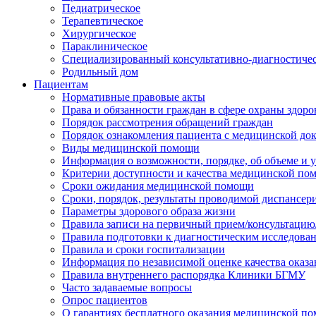
Педиатрическое
Терапевтическое
Хирургическое
Параклиническое
Специализированный консультативно-диагностиче
Родильный дом
Пациентам
Нормативные правовые акты
Права и обязанности граждан в сфере охраны здоро
Порядок рассмотрения обращений граждан
Порядок ознакомления пациента с медицинской до
Виды медицинской помощи
Информация о возможности, порядке, об объеме и
Критерии доступности и качества медицинской по
Сроки ожидания медицинской помощи
Сроки, порядок, результаты проводимой диспансер
Параметры здорового образа жизни
Правила записи на первичный прием/консультацию
Правила подготовки к диагностическим исследова
Правила и сроки госпитализации
Информация по независимой оценке качества оказа
Правила внутреннего распорядка Клиники БГМУ
Часто задаваемые вопросы
Опрос пациентов
О гарантиях бесплатного оказания медицинской п